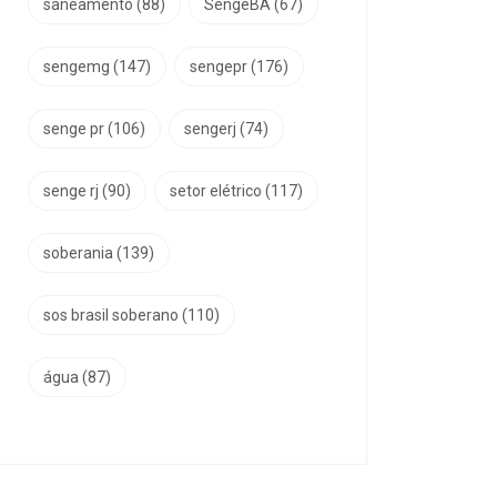
saneamento
(88)
SengeBA
(67)
sengemg
(147)
sengepr
(176)
senge pr
(106)
sengerj
(74)
senge rj
(90)
setor elétrico
(117)
soberania
(139)
sos brasil soberano
(110)
água
(87)