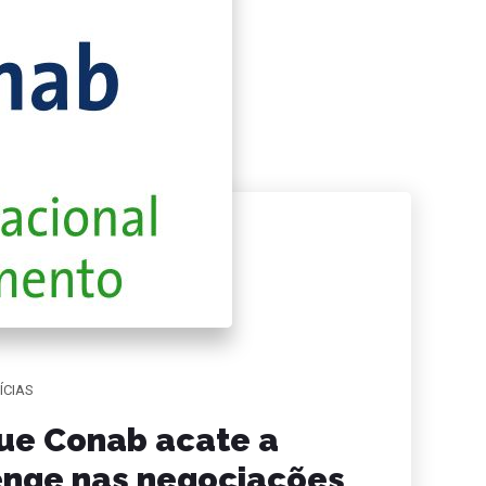
ÍCIAS
que Conab acate a
senge nas negociações