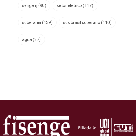
senge rj
(90)
setor elétrico
(117)
soberania
(139)
sos brasil soberano
(110)
água
(87)