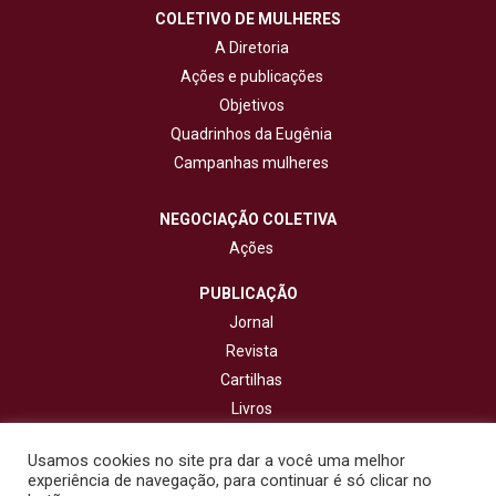
COLETIVO DE MULHERES
A Diretoria
Ações e publicações
Objetivos
Quadrinhos da Eugênia
Campanhas mulheres
NEGOCIAÇÃO COLETIVA
Ações
PUBLICAÇÃO
Jornal
Revista
Cartilhas
Livros
Cadernos
Usamos cookies no site pra dar a você uma melhor
experiência de navegação, para continuar é só clicar no
CONTATO