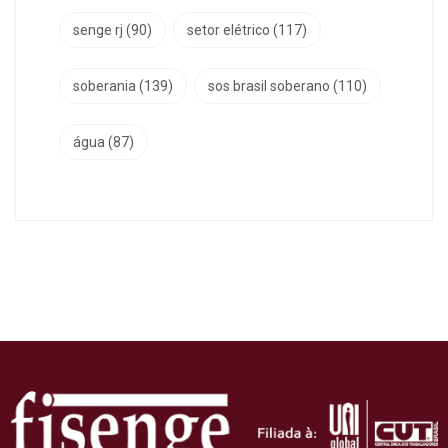
senge rj
(90)
setor elétrico
(117)
soberania
(139)
sos brasil soberano
(110)
água
(87)