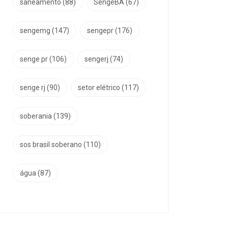
saneamento
(88)
SengeBA
(67)
sengemg
(147)
sengepr
(176)
senge pr
(106)
sengerj
(74)
senge rj
(90)
setor elétrico
(117)
soberania
(139)
sos brasil soberano
(110)
água
(87)