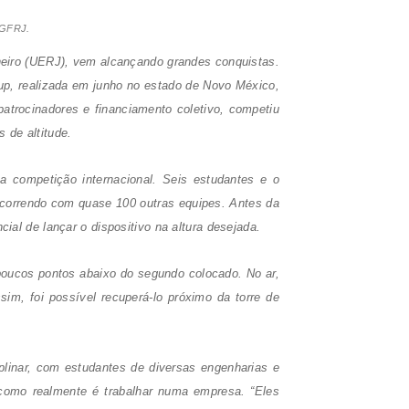
: GFRJ.
neiro (UERJ), vem alcançando grandes conquistas.
up
, realizada em junho no estado de Novo México,
atrocinadores e financiamento coletivo, competiu
 de altitude.
na competição internacional. Seis estudantes e o
oncorrendo com quase 100 outras equipes. Antes da
al de lançar o dispositivo na altura desejada.
 poucos pontos abaixo do segundo colocado. No ar,
, foi possível recuperá-lo próximo da torre de
plinar, com estudantes de diversas engenharias e
como realmente é trabalhar numa empresa. “Eles