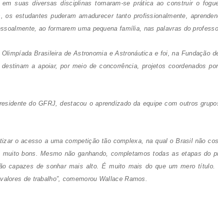
 em suas diversas disciplinas tornaram-se prática ao construir o fog
ias, os estudantes puderam amadurecer tanto profissionalmente, aprend
essoalmente, ao formarem uma pequena família, nas palavras do professo
Olimpíada Brasileira de Astronomia e Astronáutica e foi, na
Fundação de
destinam a apoiar, por meio de concorrência, projetos coordenados po
esidente do GFRJ, destacou o aprendizado da equipe com outros grupos 
ratizar o acesso a uma competição tão complexa, na qual o Brasil não 
am muito bons. Mesmo não ganhando, completamos todas as etapas do p
o capazes de sonhar mais alto. É muito mais do que um mero título.
, valores de trabalho”, comemorou Wallace Ramos.