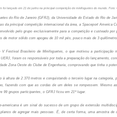
m foi lançado em 21 de junho na principal competição de minifoguetes do mundo. Foto
etes do Rio de Janeiro (GFRJ), da Universidade do Estado do Rio de Ja
as da principal competição internacional da área, a
Spaceport America C
volvido pelo grupo exclusivamente para a competição e custeado por p
es de motor sólido com apogeu de 10 mil pés, pouco mais de 3 quilômetros
V Festival Brasileiro de Minifoguetes, o que motivou a participação 
 da UERJ, foram os responsáveis por toda a preparação do lançamento, c
dade Zona Oeste do Clube de Engenharia, comprovando que tinha o potenci
 à altura de 2.370 metros e conquistando o terceiro lugar na categoria,
o, fazendo com que as cordas de um deles se rompessem. Mesmo assim
e 99 grupos participantes, o GFRJ ficou em 21º lugar.
e-americana é um sinal do sucesso de um grupo de extensão multidisci
 planos de agregar mais pessoas. É, de certa forma, uma amostra de 