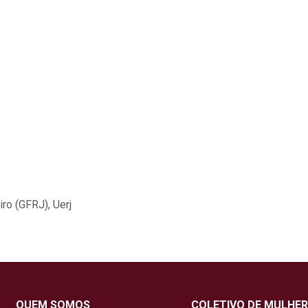
iro (GFRJ)
,
Uerj
QUEM SOMOS
COLETIVO DE MULHER