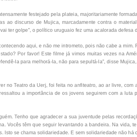
 intensamente festejado pela plateia, majoritariamente form
s ao discurso de Mujica, marcadamente contra o materiali
vai ter golpe”, o político uruguaio fez uma acalorada defesa
contecendo aqui, e não me intrometo, pois não cabe a mim. 
stado? Por favor! Este filme já vimos muitas vezes na Amér
ndê-la para melhorá-la, não para sepultá-la”, disse Mujica, e
er no Teatro da Uerj, foi feita no anfiteatro, ao ar livre, c
 ressaltou a importância de os jovens seguirem com a luta 
guém. Tenho que agradecer a sua juventude pelas recordaçõ
a. Vocês têm que seguir levantando a bandeira. Na vida, te
. Isto se chama solidariedade. E sem solidariedade não há c