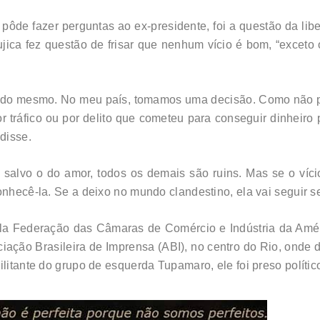
pôde fazer perguntas ao ex-presidente, foi a questão da l
ca fez questão de frisar que nenhum vício é bom, “exceto o
 do mesmo. No meu país, tomamos uma decisão. Como não po
r tráfico ou por delito que cometeu para conseguir dinheiro
disse.
salvo o do amor, todos os demais são ruins. Mas se o víc
onhecê-la. Se a deixo no mundo clandestino, ela vai seguir s
 pela Federação das Câmaras de Comércio e Indústria da Am
ação Brasileira de Imprensa (ABI), no centro do Rio, onde 
ilitante do grupo de esquerda Tupamaro, ele foi preso polític