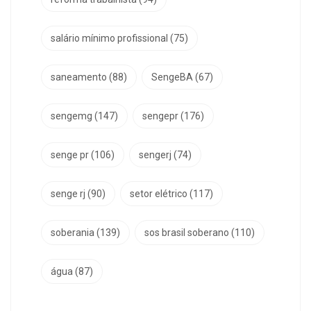
salário mínimo profissional
(75)
saneamento
(88)
SengeBA
(67)
sengemg
(147)
sengepr
(176)
senge pr
(106)
sengerj
(74)
senge rj
(90)
setor elétrico
(117)
soberania
(139)
sos brasil soberano
(110)
água
(87)