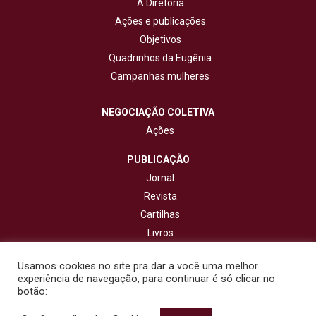
A Diretoria
Ações e publicações
Objetivos
Quadrinhos da Eugênia
Campanhas mulheres
NEGOCIAÇÃO COLETIVA
Ações
PUBLICAÇÃO
Jornal
Revista
Cartilhas
Livros
Cadernos
Usamos cookies no site pra dar a você uma melhor
experiência de navegação, para continuar é só clicar no
CONTATO
botão: