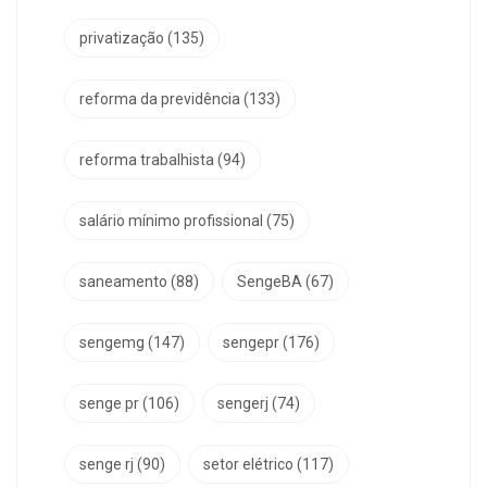
privatização
(135)
reforma da previdência
(133)
reforma trabalhista
(94)
salário mínimo profissional
(75)
saneamento
(88)
SengeBA
(67)
sengemg
(147)
sengepr
(176)
senge pr
(106)
sengerj
(74)
senge rj
(90)
setor elétrico
(117)