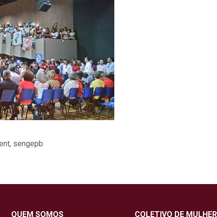
ent
,
sengepb
QUEM SOMOS
COLETIVO DE MULHER