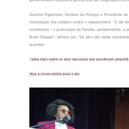
Giucelia Figueiredo, Diretora da Fisenge e Presidente 
mobilização nos estados contra o impeachment. “O ato f
constituídos – o governador da Paraíba, parlamentares, o p
Brasil Popular”, afirmou ela. “Os atos são muito importa
ressaltou.
S
aiba mais sobre os atos nacionais que acontecem amanhã (
Veja a convocatória para o ato