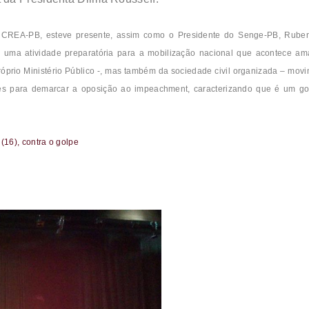
do CREA-PB, esteve presente, assim como o Presidente do Senge-PB, Ruben
oi uma atividade preparatória para a mobilização nacional que acontece a
róprio Ministério Público -, mas também da sociedade civil organizada – mov
ntes para demarcar a oposição ao impeachment, caracterizando que é um golp
16), contra o golpe