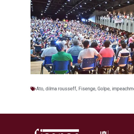
Ato
,
dilma rousseff
,
Fisenge
,
Golpe
,
impeachm