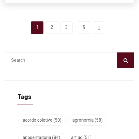
…
1
2
3
9
Tags
acordo coletivo
(50)
agronomia
(58)
aposentadoria
(84)
artigo
(51)