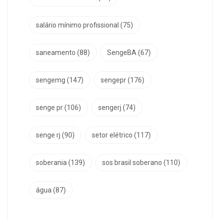
salário mínimo profissional
(75)
saneamento
(88)
SengeBA
(67)
sengemg
(147)
sengepr
(176)
senge pr
(106)
sengerj
(74)
senge rj
(90)
setor elétrico
(117)
soberania
(139)
sos brasil soberano
(110)
água
(87)