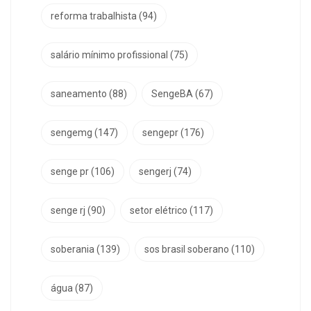
reforma trabalhista
(94)
salário mínimo profissional
(75)
saneamento
(88)
SengeBA
(67)
sengemg
(147)
sengepr
(176)
senge pr
(106)
sengerj
(74)
senge rj
(90)
setor elétrico
(117)
soberania
(139)
sos brasil soberano
(110)
água
(87)