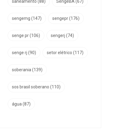
saneamento
(88)
SengeBA
(67)
sengemg
(147)
sengepr
(176)
senge pr
(106)
sengerj
(74)
senge rj
(90)
setor elétrico
(117)
soberania
(139)
sos brasil soberano
(110)
água
(87)