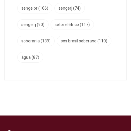
senge pr
(106)
sengerj
(74)
senge rj
(90)
setor elétrico
(117)
soberania
(139)
sos brasil soberano
(110)
água
(87)