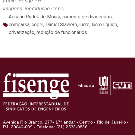
Fonte: Senge PR
Imagens: reprodução Copel
Adriano Rudek de Moura
,
aumento de dividendos
,
comparsa
,
copel
,
Daniel Slaviero
,
lucro
,
lucro líquido
,
privatização
,
redução de funcionários
Avenida Rio Branco, 277- 17° andar - Centro - Rio de Janeiro -
RJ, 20040-009 - Telefone: (21) 2533-0836