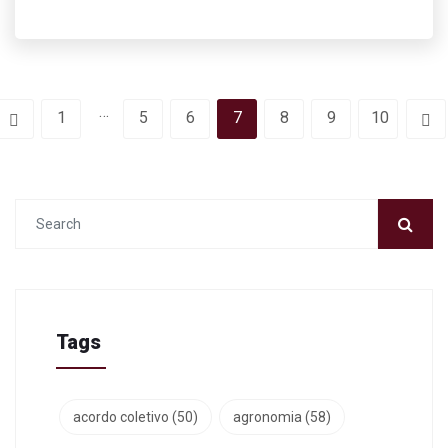
…
1
5
6
7
8
9
10
Tags
acordo coletivo
(50)
agronomia
(58)