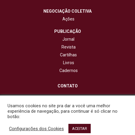
NEGOCIAÇÃO COLETIVA
Ações
PUBLICAÇÃO
Jornal
Revista
Cartilhas
Livros
Cadernos
CONTATO
© 2020 - Fisenge - Federação Interestadual de Sindicatos de
Engenheiros. Todos os direitos reservados. Design por
Usamos cookies no site pra dar a você uma melhor
NetartWeb
experiência de navegação, para continuar é só clicar no
botão:
Configurações dos Cookies
ACEITAR