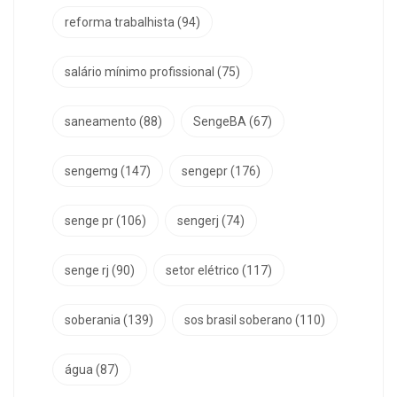
reforma trabalhista
(94)
salário mínimo profissional
(75)
saneamento
(88)
SengeBA
(67)
sengemg
(147)
sengepr
(176)
senge pr
(106)
sengerj
(74)
senge rj
(90)
setor elétrico
(117)
soberania
(139)
sos brasil soberano
(110)
água
(87)