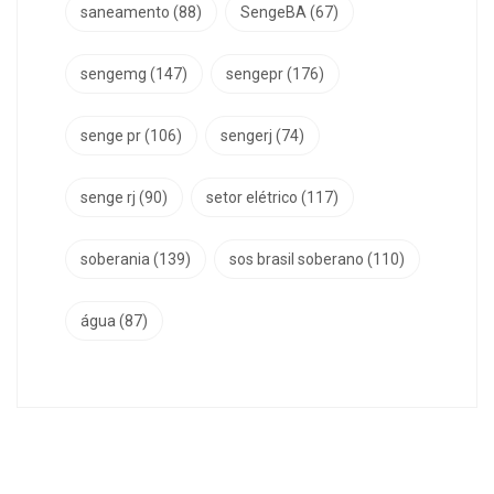
saneamento
(88)
SengeBA
(67)
sengemg
(147)
sengepr
(176)
senge pr
(106)
sengerj
(74)
senge rj
(90)
setor elétrico
(117)
soberania
(139)
sos brasil soberano
(110)
água
(87)