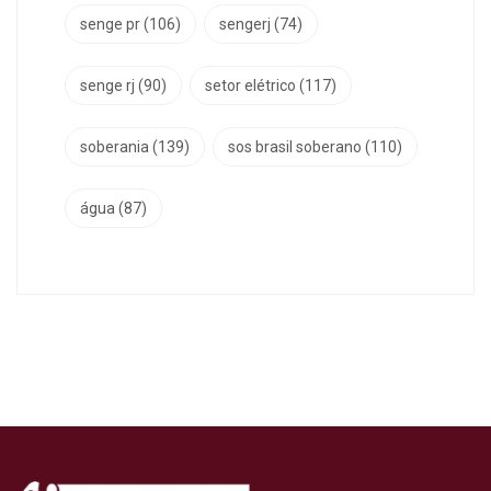
senge pr
(106)
sengerj
(74)
senge rj
(90)
setor elétrico
(117)
soberania
(139)
sos brasil soberano
(110)
água
(87)