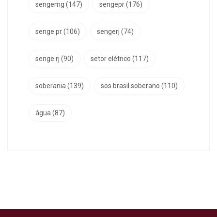
sengemg
(147)
sengepr
(176)
senge pr
(106)
sengerj
(74)
senge rj
(90)
setor elétrico
(117)
soberania
(139)
sos brasil soberano
(110)
água
(87)