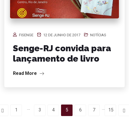
FISENGE
12 DE JUNHO DE 2017
NOTÍCIAS
Senge-RJ convida para
lançamento de livro
Read More
…
…
1
3
4
5
6
7
15