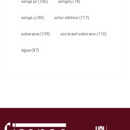
senge pr
(106)
sengerj
(74)
senge rj
(90)
setor elétrico
(117)
soberania
(139)
sos brasil soberano
(110)
água
(87)