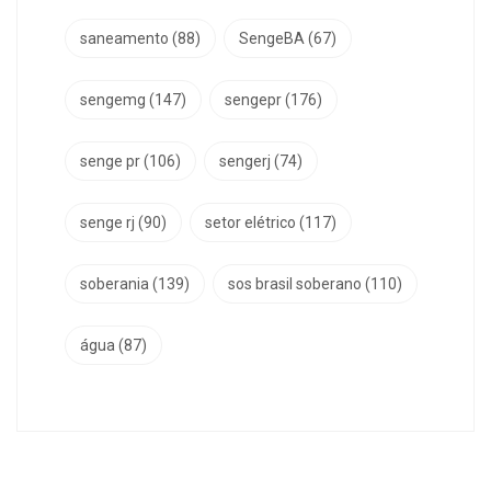
saneamento
(88)
SengeBA
(67)
sengemg
(147)
sengepr
(176)
senge pr
(106)
sengerj
(74)
senge rj
(90)
setor elétrico
(117)
soberania
(139)
sos brasil soberano
(110)
água
(87)