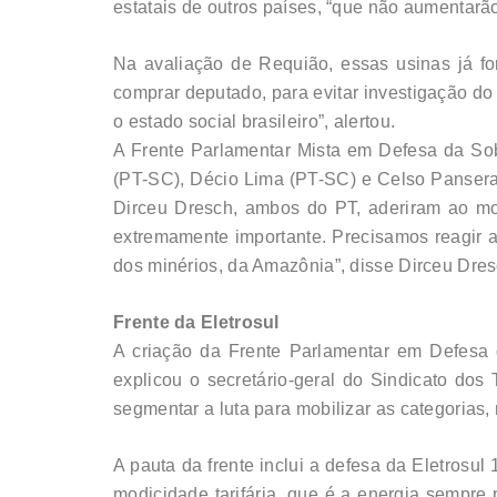
estatais de outros países, “que não aumentarão
Na avaliação de Requião, essas usinas já f
comprar deputado, para evitar investigação do
o estado social brasileiro”, alertou.
A Frente Parlamentar Mista em Defesa da So
(PT-SC), Décio Lima (PT-SC) e Celso Panser
Dirceu Dresch, ambos do PT, aderiram ao mo
extremamente importante. Precisamos reagir a
dos minérios, da Amazônia”, disse Dirceu Dres
Frente da Eletrosul
A criação da Frente Parlamentar em Defesa
explicou o secretário-geral do Sindicato dos
segmentar a luta para mobilizar as categorias, 
A pauta da frente inclui a defesa da Eletrosu
modicidade tarifária, que é a energia sempre 