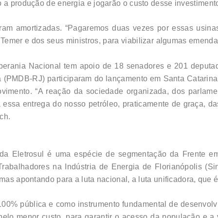
 a produção de energia e jogarão o custo desse investimento
oram amortizadas. “Pagaremos duas vezes por essas usinas
 Temer e dos seus ministros, para viabilizar algumas emend
berania Nacional tem apoio de 18 senadores e 201 deputad
a (PMDB-RJ) participaram do lançamento em Santa Catarina
vimento. “A reação da sociedade organizada, dos parlame
 essa entrega do nosso petróleo, praticamente de graça, da
ch.
 da Eletrosul é uma espécie de segmentação da Frente e
 Trabalhadores na Indústria de Energia de Florianópolis (S
mas apontando para a luta nacional, a luta unificadora, que é
l 100% pública e como instrumento fundamental de desenvolv
pelo menor custo, para garantir o acesso da população e a v