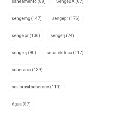
saneamento
(88)
SengeBA
(67)
sengemg
(147)
sengepr
(176)
senge pr
(106)
sengerj
(74)
senge rj
(90)
setor elétrico
(117)
soberania
(139)
sos brasil soberano
(110)
água
(87)