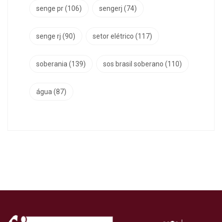
senge pr
(106)
sengerj
(74)
senge rj
(90)
setor elétrico
(117)
soberania
(139)
sos brasil soberano
(110)
água
(87)