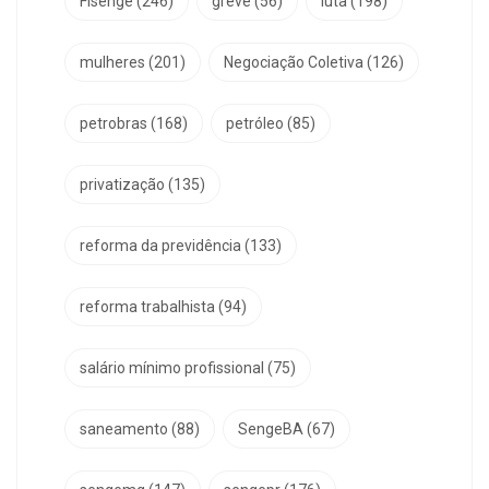
Fisenge
(246)
greve
(56)
luta
(198)
mulheres
(201)
Negociação Coletiva
(126)
petrobras
(168)
petróleo
(85)
privatização
(135)
reforma da previdência
(133)
reforma trabalhista
(94)
salário mínimo profissional
(75)
saneamento
(88)
SengeBA
(67)