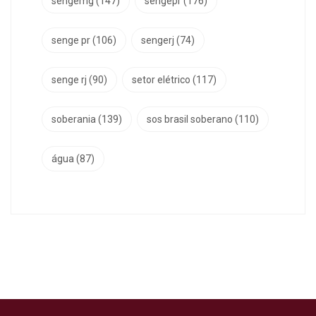
sengemg
(147)
sengepr
(176)
senge pr
(106)
sengerj
(74)
senge rj
(90)
setor elétrico
(117)
soberania
(139)
sos brasil soberano
(110)
água
(87)