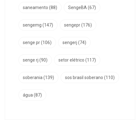
saneamento
(88)
SengeBA
(67)
sengemg
(147)
sengepr
(176)
senge pr
(106)
sengerj
(74)
senge rj
(90)
setor elétrico
(117)
soberania
(139)
sos brasil soberano
(110)
água
(87)