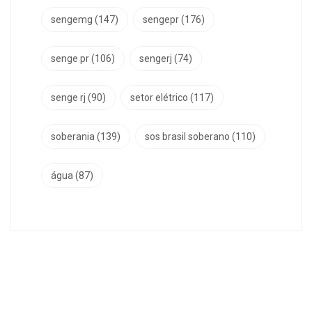
sengemg
(147)
sengepr
(176)
senge pr
(106)
sengerj
(74)
senge rj
(90)
setor elétrico
(117)
soberania
(139)
sos brasil soberano
(110)
água
(87)