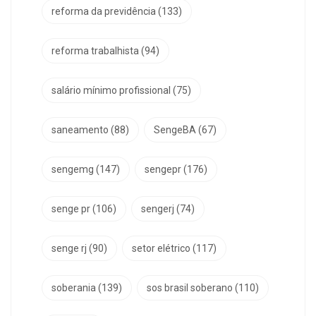
reforma da previdência
(133)
reforma trabalhista
(94)
salário mínimo profissional
(75)
saneamento
(88)
SengeBA
(67)
sengemg
(147)
sengepr
(176)
senge pr
(106)
sengerj
(74)
senge rj
(90)
setor elétrico
(117)
soberania
(139)
sos brasil soberano
(110)