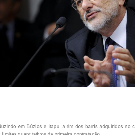
oduzindo em Búzios e Itapu, além dos barris adquiridos no 
limites quantitativos da primeira contratação.