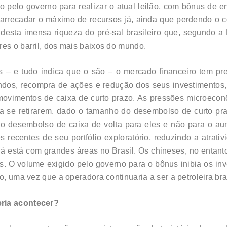
o pelo governo para realizar o atual leilão, com bônus de e
 arrecadar o máximo de recursos já, ainda que perdendo o co
esta imensa riqueza do pré-sal brasileiro que, segundo a Pe
res o barril, dos mais baixos do mundo.
– e tudo indica que o são – o mercado financeiro tem pre
endos, recompra de ações e redução dos seus investimentos
ovimentos de caixa de curto prazo. As pressões microeconô
a se retirarem, dado o tamanho do desembolso de curto praz
lo desembolso de caixa de volta para eles e não para o au
s recentes de seu portfólio exploratório, reduzindo a atrat
 está com grandes áreas no Brasil. Os chineses, no entanto
s. O volume exigido pelo governo para o bônus inibia os i
o, uma vez que a operadora continuaria a ser a petroleira bras
eria acontecer?