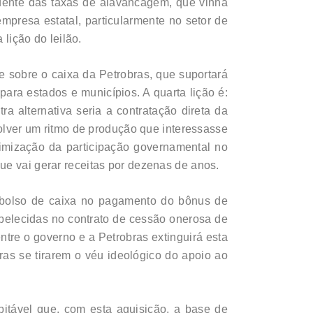
ndente das taxas de alavancagem, que vinha
empresa estatal, particularmente no setor de
 lição do leilão.
e sobre o caixa da Petrobras, que suportará
para estados e municípios. A quarta lição é:
a alternativa seria a contratação direta da
olver um ritmo de produção que interessasse
ximização da participação governamental no
ue vai gerar receitas por dezenas de anos.
embolso de caixa no pagamento do bônus de
elecidas no contrato de cessão onerosa de
ntre o governo e a Petrobras extinguirá esta
ras se tirarem o véu ideológico do apoio ao
itável que, com esta aquisição, a base de