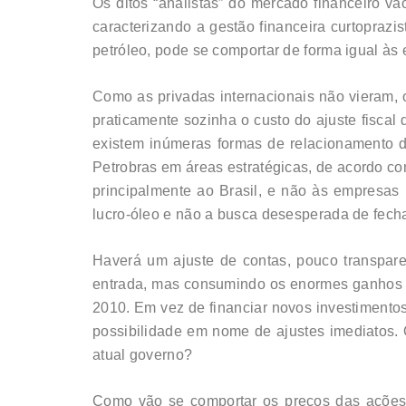
Os ditos “analistas” do mercado financeiro v
caracterizando a gestão financeira curtoprazi
petróleo, pode se comportar de forma igual às e
Como as privadas internacionais não vieram, 
praticamente sozinha o custo do ajuste fiscal 
existem inúmeras formas de relacionamento de 
Petrobras em áreas estratégicas, de acordo c
principalmente ao Brasil, e não às empresas
lucro-óleo e não a busca desesperada de fecha
Haverá um ajuste de contas, pouco transpar
entrada, mas consumindo os enormes ganhos 
2010. Em vez de financiar novos investimentos 
possibilidade em nome de ajustes imediatos. Q
atual governo?
Como vão se comportar os preços das ações 