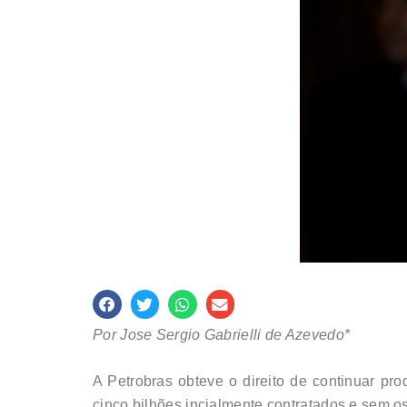
Por Jose Sergio Gabrielli de Azevedo*
A Petrobras obteve o direito de continuar pr
cinco bilhões incialmente contratados e sem os 