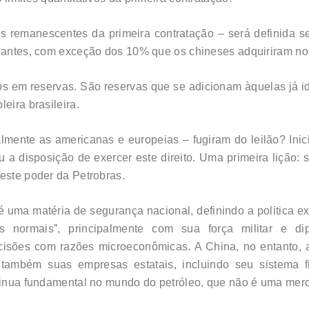
is remanescentes da primeira contratação – será definida
ipantes, com exceção dos 10% que os chineses adquiriram nos
s em reservas. São reservas que se adicionam àquelas já id
eira brasileira.
lmente as americanas e europeias – fugiram do leilão? Inic
 a disposição de exercer este direito. Uma primeira lição: 
 este poder da Petrobras.
 uma matéria de segurança nacional, definindo a politica e
 normais”, principalmente com sua força militar e d
sões com razões microeconômicas. A China, no entanto, at
o também suas empresas estatais, incluindo seu sistema 
ntinua fundamental no mundo do petróleo, que não é uma merca