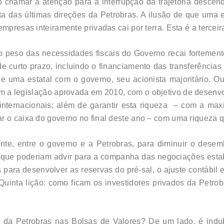
ão chamar a atenção para a interrupção da trajetória desce
sta das últimas direções da Petrobras. A ilusão de que uma 
mpresas inteiramente privadas cai por terra. Esta é a terceira
o peso das necessidades fiscais do Governo recai fortement
de curto prazo, incluindo o financiamento das transferências 
uma estatal com o governo, seu acionista majoritário. Outr
om a legislação aprovada em 2010, com o objetivo de desenv
 internacionais; além de garantir esta riqueza – com a ma
r o caixa do governo no final deste ano – com uma riqueza q
ente, entre o governo e a Petrobras, para diminuir o des
que poderiam advir para a companha das negociações estab
para desenvolver as reservas do pré-sal, o ajuste contábil e
uinta lição: como ficam os investidores privados da Petrob
da Petrobras nas Bolsas de Valores? De um lado, é indub