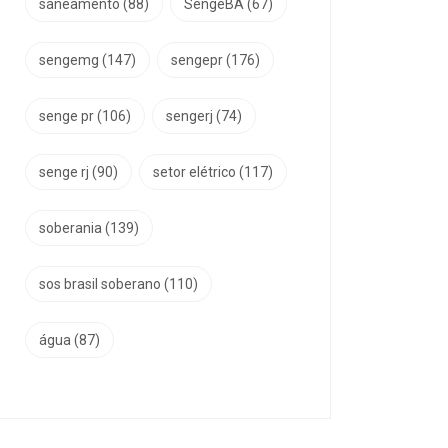
saneamento
(88)
SengeBA
(67)
sengemg
(147)
sengepr
(176)
senge pr
(106)
sengerj
(74)
senge rj
(90)
setor elétrico
(117)
soberania
(139)
sos brasil soberano
(110)
água
(87)