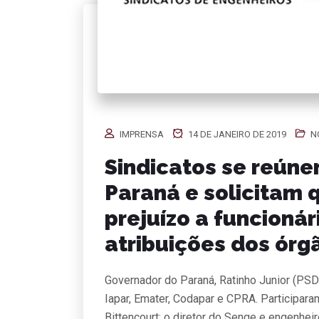
IMPRENSA
14 DE JANEIRO DE 2019
N
Sindicatos se reún
Paraná e solicitam 
prejuízo a funcioná
atribuições dos órg
Governador do Paraná, Ratinho Junior (PSD
Iapar, Emater, Codapar e CPRA. Participar
Bittencourt; o diretor do Senge e engenhei