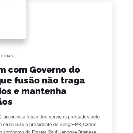
OTÍCIAS
em com Governo do
que fusão não traga
rios e mantenha
ãos
), anunciou a fusão dos serviços prestados pelo
am da reunião o presidente do Senge-PR, Carlos
ro agrônomo do Emater, Raul Henrique Brianese;