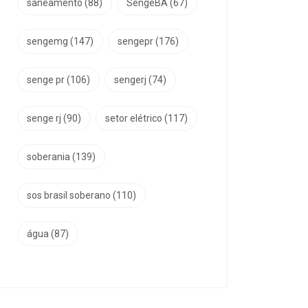
saneamento
(88)
SengeBA
(67)
sengemg
(147)
sengepr
(176)
senge pr
(106)
sengerj
(74)
senge rj
(90)
setor elétrico
(117)
soberania
(139)
sos brasil soberano
(110)
água
(87)