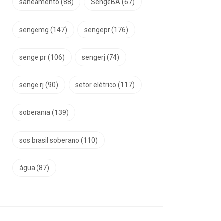
saneamento
(88)
SengeBA
(67)
sengemg
(147)
sengepr
(176)
senge pr
(106)
sengerj
(74)
senge rj
(90)
setor elétrico
(117)
soberania
(139)
sos brasil soberano
(110)
água
(87)