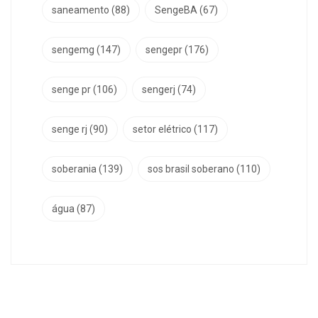
saneamento
(88)
SengeBA
(67)
sengemg
(147)
sengepr
(176)
senge pr
(106)
sengerj
(74)
senge rj
(90)
setor elétrico
(117)
soberania
(139)
sos brasil soberano
(110)
água
(87)