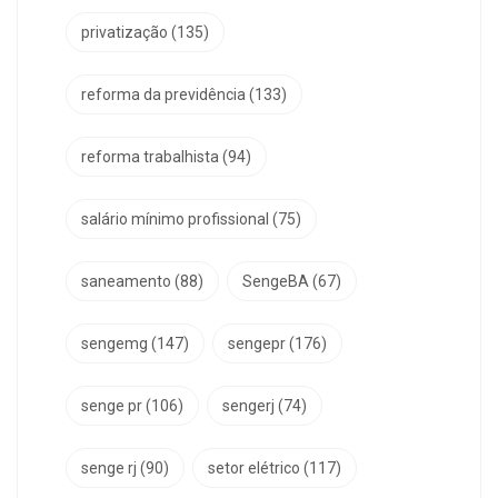
privatização
(135)
reforma da previdência
(133)
reforma trabalhista
(94)
salário mínimo profissional
(75)
saneamento
(88)
SengeBA
(67)
sengemg
(147)
sengepr
(176)
senge pr
(106)
sengerj
(74)
senge rj
(90)
setor elétrico
(117)