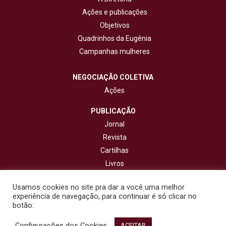
Ações e publicações
Objetivos
Quadrinhos da Eugênia
Campanhas mulheres
NEGOCIAÇÃO COLETIVA
Ações
PUBLICAÇÃO
Jornal
Revista
Cartilhas
Livros
Cadernos
Usamos cookies no site pra dar a você uma melhor
experiência de navegação, para continuar é só clicar no
CONTATO
botão:
Configurações dos Cookies
© 2020 - Fisenge - Federação Interestadual de Sindicatos de
ACEITAR