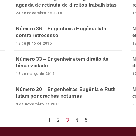
agenda de retirada de direitos trabalhistas
r
24 de novembro de 2016
1
Número 36 – Engenheira Eugênia luta
N
contra retrocesso
e
18 de julho de 2016
1
Número 33 – Engenheira tem direito às
N
férias violado
d
17 de março de 2016
1
Número 30 – Engenheiras Eugênia e Ruth
N
lutam por creches noturnas
c
9 de novembro de 2015
9
1
2
3
4
5