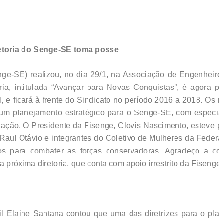
etoria do Senge-SE toma posse
nge-SE) realizou, no dia 29/1, na Associação de Engenhe
oria, intitulada “Avançar para Novas Conquistas”, é agora
e ficará à frente do Sindicato no período 2016 a 2018. Os 
um planejamento estratégico para o Senge-SE, com especi
ização. O Presidente da Fisenge, Clovis Nascimento, esteve 
Raul Otávio e integrantes do Coletivo de Mulheres da Feder
os para combater as forças conservadoras. Agradeço a co
a próxima diretoria, que conta com apoio irrestrito da Fiseng
vil Elaine Santana contou que uma das diretrizes para o pl