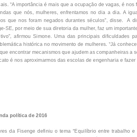
cais. “A importância é mais que a ocupação de vagas, é nos
ndas que nós, mulheres, enfrentamos no dia a dia. A igua
s que nos foram negados durantes séculos”, disse. A di
ge-SE, por meio de sua diretoria da mulher, faz um importan
tivo”, afirmou Simone. Uma das principais dificuldades p
roblemática histórica no movimento de mulheres. “Já conhe
mos que encontrar mecanismos que ajudem as companheiras a 
icato é nos aproximarmos das escolas de engenharia e fazer
nda política de 2016
es da Fisenge definiu o tema “Equilíbrio entre trabalho e 