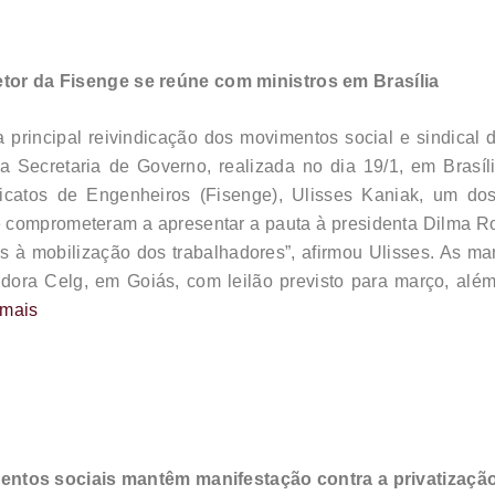
retor da Fisenge se reúne com ministros em Brasília
i a principal reivindicação dos movimentos social e sindica
da Secretaria de Governo, realizada no dia 19/1, em Brasí
dicatos de Engenheiros (Fisenge), Ulisses Kaniak, um do
se comprometeram a apresentar a pauta à presidenta Dilma Ro
as à mobilização dos trabalhadores”, afirmou Ulisses. As m
dora Celg, em Goiás, com leilão previsto para março, além
 mais
mentos sociais mantêm manifestação contra a privatizaçã