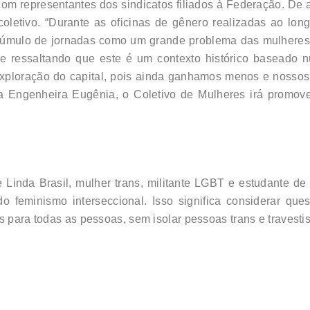
om representantes dos sindicatos filiados à Federação. De 
etivo. “Durante as oficinas de gênero realizadas ao lo
cúmulo de jornadas como um grande problema das mulheres q
ne ressaltando que este é um contexto histórico baseado n
exploração do capital, pois ainda ganhamos menos e nossos 
a Engenheira Eugênia, o Coletivo de Mulheres irá promov
e Linda Brasil, mulher trans, militante LGBT e estudante d
 feminismo interseccional. Isso significa considerar que
s para todas as pessoas, sem isolar pessoas trans e travesti