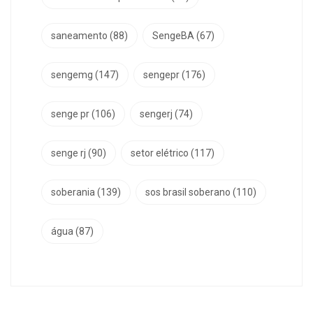
saneamento
(88)
SengeBA
(67)
sengemg
(147)
sengepr
(176)
senge pr
(106)
sengerj
(74)
senge rj
(90)
setor elétrico
(117)
soberania
(139)
sos brasil soberano
(110)
água
(87)