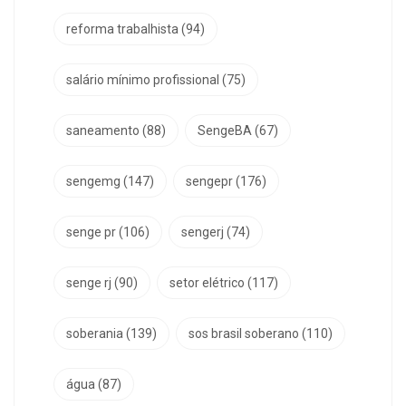
reforma trabalhista
(94)
salário mínimo profissional
(75)
saneamento
(88)
SengeBA
(67)
sengemg
(147)
sengepr
(176)
senge pr
(106)
sengerj
(74)
senge rj
(90)
setor elétrico
(117)
soberania
(139)
sos brasil soberano
(110)
água
(87)