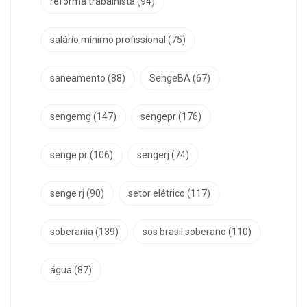
reforma trabalhista
(94)
salário mínimo profissional
(75)
saneamento
(88)
SengeBA
(67)
sengemg
(147)
sengepr
(176)
senge pr
(106)
sengerj
(74)
senge rj
(90)
setor elétrico
(117)
soberania
(139)
sos brasil soberano
(110)
água
(87)