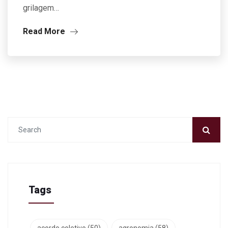
grilagem…
Read More
Tags
acordo coletivo
(50)
agronomia
(58)