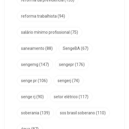
reforma trabalhista
(94)
salário mínimo profissional
(75)
saneamento
(88)
SengeBA
(67)
sengemg
(147)
sengepr
(176)
senge pr
(106)
sengerj
(74)
senge rj
(90)
setor elétrico
(117)
soberania
(139)
sos brasil soberano
(110)
água
(87)