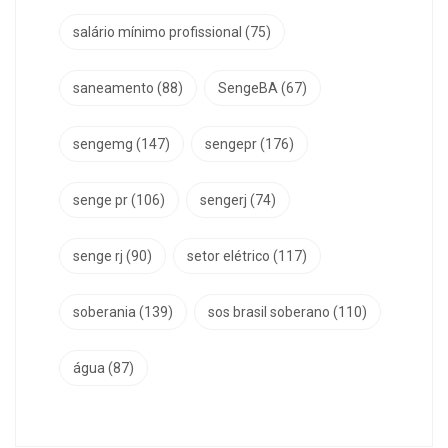
salário mínimo profissional
(75)
saneamento
(88)
SengeBA
(67)
sengemg
(147)
sengepr
(176)
senge pr
(106)
sengerj
(74)
senge rj
(90)
setor elétrico
(117)
soberania
(139)
sos brasil soberano
(110)
água
(87)