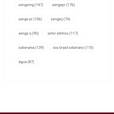
sengemg
(147)
sengepr
(176)
senge pr
(106)
sengerj
(74)
senge rj
(90)
setor elétrico
(117)
soberania
(139)
sos brasil soberano
(110)
água
(87)