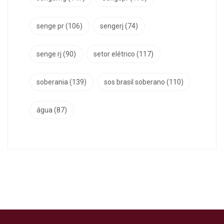
senge pr
(106)
sengerj
(74)
senge rj
(90)
setor elétrico
(117)
soberania
(139)
sos brasil soberano
(110)
água
(87)