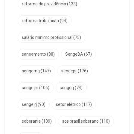
reforma da previdência
(133)
reforma trabalhista
(94)
salário mínimo profissional
(75)
saneamento
(88)
SengeBA
(67)
sengemg
(147)
sengepr
(176)
senge pr
(106)
sengerj
(74)
senge rj
(90)
setor elétrico
(117)
soberania
(139)
sos brasil soberano
(110)