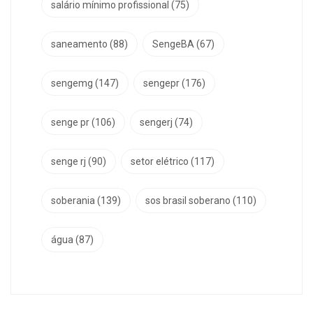
salário mínimo profissional
(75)
saneamento
(88)
SengeBA
(67)
sengemg
(147)
sengepr
(176)
senge pr
(106)
sengerj
(74)
senge rj
(90)
setor elétrico
(117)
soberania
(139)
sos brasil soberano
(110)
água
(87)