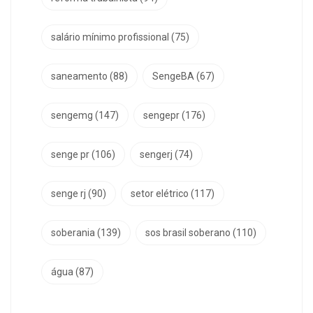
salário mínimo profissional
(75)
saneamento
(88)
SengeBA
(67)
sengemg
(147)
sengepr
(176)
senge pr
(106)
sengerj
(74)
senge rj
(90)
setor elétrico
(117)
soberania
(139)
sos brasil soberano
(110)
água
(87)