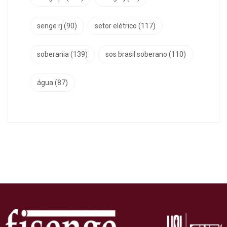
senge rj
(90)
setor elétrico
(117)
soberania
(139)
sos brasil soberano
(110)
água
(87)