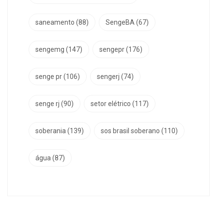
saneamento
(88)
SengeBA
(67)
sengemg
(147)
sengepr
(176)
senge pr
(106)
sengerj
(74)
senge rj
(90)
setor elétrico
(117)
soberania
(139)
sos brasil soberano
(110)
água
(87)