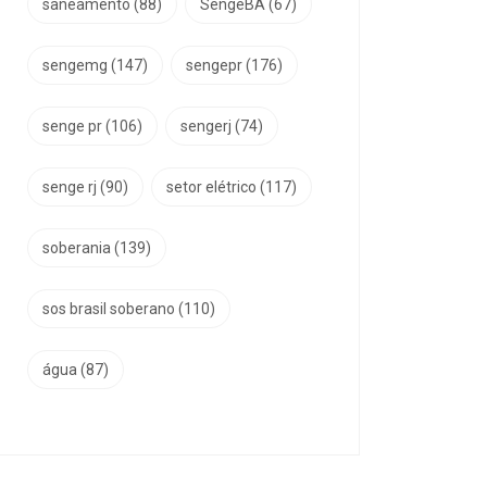
saneamento
(88)
SengeBA
(67)
sengemg
(147)
sengepr
(176)
senge pr
(106)
sengerj
(74)
senge rj
(90)
setor elétrico
(117)
soberania
(139)
sos brasil soberano
(110)
água
(87)