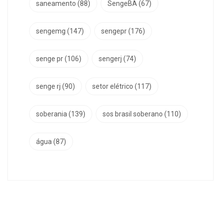
saneamento
(88)
SengeBA
(67)
sengemg
(147)
sengepr
(176)
senge pr
(106)
sengerj
(74)
senge rj
(90)
setor elétrico
(117)
soberania
(139)
sos brasil soberano
(110)
água
(87)