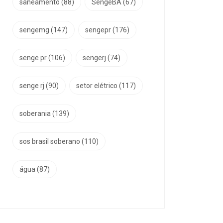
saneamento
(88)
SengeBA
(67)
sengemg
(147)
sengepr
(176)
senge pr
(106)
sengerj
(74)
senge rj
(90)
setor elétrico
(117)
soberania
(139)
sos brasil soberano
(110)
água
(87)